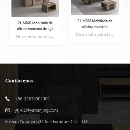
21-MB03 Mobiliario de
21-MB02 Mobiliario de
oficina moderno
oficina moderno de lujo
Un asiento para la oficina del gerente
Un asiento para la oficina del gerente
Contáctenos
APRENDE MÁS
APRENDE MÁS
+86-13630002009
ytj-01@yatianjing.com
Foshan Yatianjing Office Furniture CO., LTD