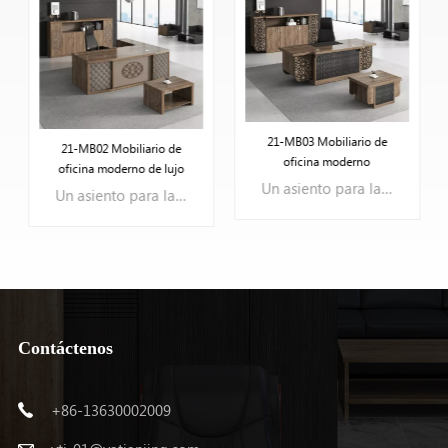
21-MB03 Mobiliario de
21-MB02 Mobiliario de
oficina moderno
oficina moderno de lujo
Un asiento para la oficina del gerente
Un asiento para la oficina del gerente
Contáctenos
APRENDE MÁS
APRENDE MÁS
+86-13630002009