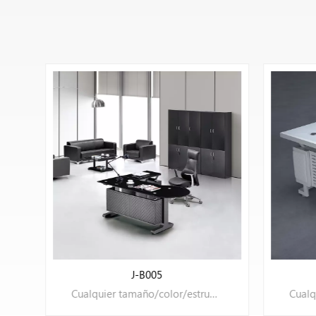
de L de venta caliente TR-
122
VER MÁS
J-B005
Cualquier tamaño/color/estructura puede ser OEM.