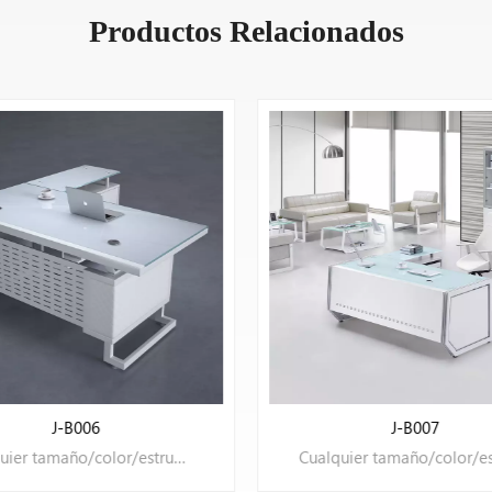
Productos Relacionados
J-B006
J-B007
Cualquier tamaño/color/estructura puede ser OEM.