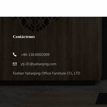
Contáctenos
APRENDE MÁS
+86-13630002009
ytj-01@yatianjing.com
Foshan Yatianjing Office Furniture CO., LTD