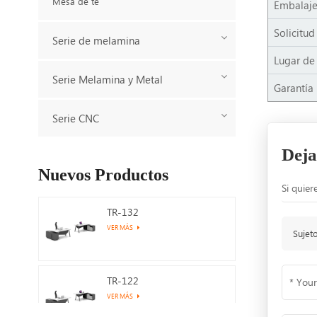
Mesa de té
Embalaj
Solicitud
Serie de melamina
Lugar de
Serie Melamina y Metal
Garantía
Serie CNC
Deja
Nuevos Productos
Si quier
TR-132
VER MÁS
Sujet
TR-122
VER MÁS